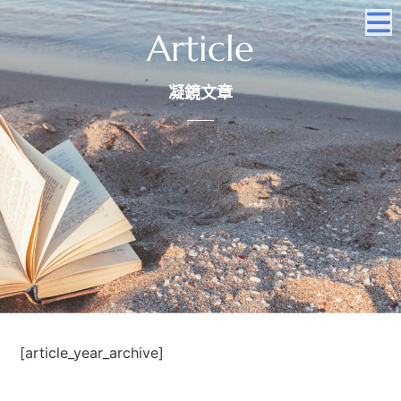
Article
凝鏡文章
[article_year_archive]