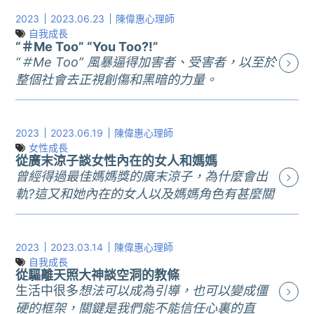
2023
2023.06.23
陳偉惠心理師
自我成長
“＃Me Too” “You Too?!”
“＃Me Too” 風暴逼得加害者、受害者，以至於
整個社會去正視創傷和黑暗的力量。
__________________________________
從民進黨黨工爆料受到性騷擾開始，爆料
的引火線就向四面八方擴散出去，一直燒
2023
2023.06.19
陳偉惠心理師
個不停，牽涉範圍之廣，令人瞠目結舌，
女性成長
從廣末涼子談女性內在的女人和媽媽
包括政治界、教育界、演藝界等等，許多
曾經得過最佳媽媽獎的廣末涼子，為什麼會出
大眾認為能力品格成就都好的知名人物一
軌?這又和她內在的女人以及媽媽角色有甚麼關
個個中箭落馬，好像看不到這個風暴止息
係?
的一天。我不知道讀者對這個發展反應如
__________________________________
何？是驚訝嗎？是難過嗎？是失望嗎？但
廣末涼子的不倫戀最近各大媒體大肆報
2023
2023.03.14
陳偉惠心理師
對像我一樣，尤其專長是創傷療癒的心理
導，露骨的情話公諸於世，事件男女主角
自我成長
師來說，那只是像在私密會談空間中才能
從驅離天照大神談空洞的教條
的事業都因此大受打擊，當然也受到社會
談的事情被攤在陽光下。所以我沒有震
生活中很多
想法可以成為引導，也可以變成僵
上很大的韃伐。這件事從道德的角度來講
驚，真正的心情比較像是：不要懷疑，這
硬的框架，關鍵是我們能不能信任心裏的直