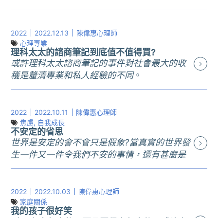
當然很清楚，而且不只是從教條的角度，
才是人世的現實，就是有這麼多黑暗面 (內
覺，停下來想一想。
因為這件事中有人受傷，在關係中立下的
心的咕噥是：誰還敢懷疑我們的專業？把
________________________________
承諾被打破。用人倫的觀點看，顯然兩位
你們嚇成這樣的事情是我們在工作上常常
桃園的前日本神社，現在的忠烈祠，我還
2022
2022.12.13
陳偉惠心理師
的做法不妥，因為如果真的不想待在婚姻
遇見的)。
沒去過，但最近上了新聞，因為有學者批
心理專業
中，就好好的處理和分開，對原來自己做
理科太太的諮商筆記到底值不值得買?
我比較有感的是創傷的力量。許多被爆出
評在忠烈祠供奉天照大神是「棄祖背
的選擇負起責任，即使過程很痛苦，但如
或許理科太太諮商筆記的事件對社會最大的收
來的事件發生在多年之前，甚至十年以
宗」，政府單位因此就真的把神請回日
果真的相信自己的未來是在另一段關係
穫是釐清專業和私人經驗的不同
。
上，為什麼這麼久遠的創傷還是有這麼大
本，把很有日本風情的神社建築弄得不太
中，這樣的痛苦就是需要尊重原來的伴侶
__________________________________
的影響力？我相信這段時間，有過創傷的
知道要怎麼辦。
而付出的代價。當然，情感之事太複雜也
最近理科太太賣諮商筆記引起沸沸揚揚的
人，不管男性或女性，大概常常情緒滿溢
雖然我喜歡日本的傳統文化，但那不是這
太深刻，不是這樣短短幾行就可以交代清
討論，許多心理專業人員也跳出來表達意
2022
2022.10.11
陳偉惠心理師
或無法呼吸，即使他們的創傷發生在多年
篇文章的重點，今天神社可以換成天主教
楚的。
見，到目前為止大多是負面的看法，因為
焦慮
,
自我成長
之前。是的！這是有些過去受創的人常常
的修道院，或是回教的清真寺。這篇文章
不安定的省思
但看了被披露的情話，我有些思考。廣末
擔憂會誤導大眾對心理會談的了解。
要經歷的，只要出現讓他們想起自己遭遇
的重點也不是政府前後不一的規劃，人民
世界是安定的會不會只是假象?當真實的世界發
涼子的文字是這麼真實的呈現一個女人的
這件事我仔細思考後發現其實有很多面向
的訊息。更困難的是，這些感受往往無法
不同的聲音本來就是他們該面對的，雖然
生一件又一件令我們不安的事情，還有甚麼是
情慾和被滿足的渴望，好像原來枯竭很久
(就像世界上大部分的事情一樣)。首先，一
解釋給別人聽，創傷的承受其實是極大的
最後常常弄出的東西四不像，這是比較傷
可以穩定自己的?
的活力再次重生，整個人都活了過來似
個人能不能以他的經驗來獲利?我個人持肯
孤單。
腦筋的。但我思考的是那個大聲到可以用
__________________________________
的，我就在想，這枯竭一定不是她剛結婚
定的態度，就像現在市面上很多心靈成長
沒有處理的創傷不會消失，也不會平息。
超大字體印黑輸出的「
棄祖背宗
」這四個
現在的日子似乎充滿了不確定感。我剛剛
2022
2022.10.03
陳偉惠心理師
時的感覺，沒有人會因為預期結婚後會變
的書籍都是基於作者的經驗書寫而成，或
我曾聽過受創者講述多年前的經驗，就好
字的力量。
在寫紀錄，突然接到一個訊息，告知我目
家庭關係
得活力盡失而願意結婚，這中間到底發生
在職場上公司顧問以多年專業經驗累積而
我的孩子很好笑
像昨天剛發生，所有的感受都血淋淋像生
這四個字好像可以大大的寫在黑板上，老
前在進行，而且已經拖很久，滿心期待將