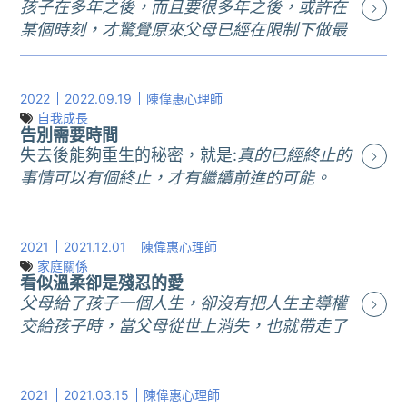
了甚麼事？
成的智慧收取費用。即使理科太太這件事
孩子在多年之後，而且要很多年之後，或許在
的一樣，沒有任何處理和統整的跡象，而
師拿著指示棒，認真的教學生理解這個詞
要完成的事情要緊急暫緩，這樣的暫緩是
昨天我開車，聽到廣播在談這件事，才知
有所爭議，有件事我覺得她有說對，就是
某個時刻，才驚覺原來父母已經在限制下做最
這麼多年來創傷就用不同的方式影響受創
的意思。但，棄甚麼祖，背甚麼宗？台灣
之前完全沒有預料到的。我有點驚嚇的趕
道廣末涼子去年得了最佳母親獎，而且歷
目前自費心理會談對一般人來說是不小的
大的努力了。
者：親密關係疏離、職場困擾、睡眠障
最早知道有人住的那個祖先嗎？還是曾經
快處理後，回到還沒寫完的紀錄，但整個
年來得過這個獎項的女性後來婚姻都出了
負擔，大部分費用落在一小時一千五到兩
_______________________________
礙、家庭衝突、自殺意念等等。創傷好像
跟古老中國往來的台灣居民？還是曾對台
腦袋頓時當機，就像地震把一條路震斷，
狀況。除了說是魔咒外，有沒有其他的觀
千五中間，如果理科太太的經驗能對想要
如果我們生下來就知道當父母是怎麼一回
2022
2022.09.19
陳偉惠心理師
是活的，沒有被關注和面對，它就用自己
灣影響深遠的外國人？還是隨著中央政府
產生上下的落差，車子無法過去。
點來理解這件事？我們一般對好媽媽的形
自我成長的人有所幫助，而且費用是可負
事，人類大概很快就滅絕了，因為當父母
自我成長
的方式存在和流竄。所以你會看到今天講
遷移來台原先居住在大陸那片土地的中國
剛過雙十連假，蔡英文總統發表國慶演
告別需要時間
象是端莊乾淨，謙恭有禮，全心為家庭和
擔的，這其實是件好事。
真的要經歷很多鳥事，用一般成本效益的
述十多年前經驗的受害者依然聲淚俱下。
人？還是我們每戶每家現在知道的家譜先
說，對岸的反應一貫的威脅；前參謀總長
失去後能夠重生的秘密，就是:
真的已經終止的
孩子付出，把自己的需求放在最後。如果
另外，在心理層面，經驗的分享有很高的
概念來算，當父母怎麼算都不是一個腦袋
當越來越多人出面陳述時，我相信有些人
人？ 這個意思並不是要爭辯到底我們認定
接受專訪，說對岸犯台只是時間問題；烏
事情可以有個終止，才有繼續前進的可能。
有媽媽顯現出自己的慾望，造成的衝擊真
價值，就像心理團體中成員以各自的私人
正常的人會做的事。
心裡會開始覺得這真的有這麼嚴重嗎？只
的祖宗是誰，而是呈現這四個大黑體字的
克蘭又被俄國攻擊，然後今天股市下殺五
__________________________________
的沒有幾個人可以承受，好像沒有人思考
經歷作為互相幫助和療癒的媒介，這是團
有一次見到一位社工朋友，她的工作就是
是摸臀摸胸，或是覺得這些人太敏感了，
空洞，因為最終這個詞有沒有意義還是要
百多點。我記得上次台海危機有這樣的程
最近舉世矚目的焦點之一是英國女王伊莉
到這個媽媽也是女性，也想要自由，會不
體之所以有效很重要的一個因素。我相信
用各種方法幫助被父母不當對待的孩子，
而且開始懷疑為什麼之前不說。創傷受害
回到我們每一個人追溯血脈的認定，以及
度是我還在國外時，當時我父親還準備一
莎白二世的國葬。當然這件事情可以衍伸
2021
2021.12.01
陳偉惠心理師
會有不想規規矩
理科太太會想要這樣做，有一部分也是希
這個工作當然是不容易，而我剛被家裡的
者的感受是非常孤絕的，幾乎像是被社會
是否真的心有所感。有些人有感的可能是
筆錢，告訴我如果發生了甚麼事情就不要
出不同的嚴肅議題，包括君主體制的價
家庭關係
矩的時候？會不會有時也想要奔放？
望自己的經驗可以幫助他人，我也相信她
孩子弄到懷疑人生，就跟她說這些孩子要
看似溫柔卻是殘忍的愛
隔絕。如果一件件的爆料讓你覺得震驚噁
這一代，有些人有感的是上一代，有些人
回來。我當時沒有像他那麼緊張，畢竟對
值、對一個人的神化等等，但回到這位女
我記得在美國工作時曾受邀和另一位東方
的分享是有價值的。今天如果理科太太不
很久很久以後才知道自己有多幸運(我還強
父母給了孩子一個人生，卻沒有把人生主導權
心，不知如何應對，你也只是跟大部分人
可能是看著家譜遙想數代前祖先的經歷而
岸要統一我們是從小聽到大的，但這次我
性和她心心念念的英國人民之間，我看到
朋友到學校上一堂課，是為了幫助美國學
是以課程的方式分享自己的心路歷程，我
調很久很久)，結果這個社工朋友眼淚就掉
交給孩子時，當父母從世上消失，也就帶走了
一樣。我們的社會對創傷，對心理療癒，
有感，這時過去的他們才能跟現在的我們
覺得不太一樣，世界越來越分裂，四面八
的是這個過程所展現出極致的道別藝術：
生有多元文化的觀點。其中有個學生問到
相信爭議就不會那麼大。
下來，害得我也跟著掉眼淚。那個眼淚包
這個孩子的人生。
其實非常不熟悉(你聽過多少的言論是我們
有連結而引發我們活生生的感受，然後，
方的訊息不斷告訴我們對岸可能來真的。
繁複、精準，但又處處可以感受到潛藏的
在我們文化中怎麼看待父母的性事，我當
爭議的最大關鍵在於理科太太的筆記，或
含的是在為孩子努力的大人心中的糾結，
__________________________________
應該放下過去，努力往前？) ，因為不熟悉
這四個字才不再空洞。
我的小兒子說他想當軍人，要考中正預
深刻情緒，強大支撐起表面這些繁文縟節
場不知道怎麼辦，只好大叫。邀請我們的
是「教導」，可能被誤以為可以取代心理
不管是身為兒童社工的她，還是身為母親
陳淑樺是我這個年代的記憶，但是她的歌
2021
2021.03.15
陳偉惠心理師
也就無法展現出寬容，甚至把過錯歸咎在
所以有人大聲疾呼供奉天照大神「棄祖背
校，在這種動盪的時刻，如果戰爭不是會
的意義。如果不是這位女性和她跟英國間