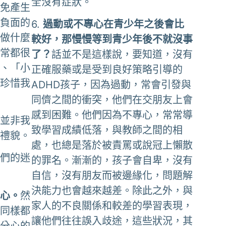
全沒有症狀。
難免產生
有負面的
6.
過動或不專心在青少年之後會比
是做什麼
較好，那慢慢等到青少年後不就沒事
常常都很
了？
話並不是這樣說，要知道，沒有
」、「小
正確服藥或是受到良好策略引導的
不珍惜我
ADHD孩子，因為過動，常會引發與
同儕之間的衝突，他們在交朋友上會
感到困難。他們因為不專心，常常導
許並非我
致學習成績低落，與教師之間的相
有禮貌。
處，也總是落於被責罵或說冠上懶散
子們的迷
的罪名。漸漸的，孩子會自卑，沒有
自信，沒有朋友而被邊緣化，問題解
決能力也會越來越差。除此之外，與
分心。
然
家人的不良關係和較差的學習表現，
子同樣都
讓他們往往誤入歧途，這些狀況，其
們分心的