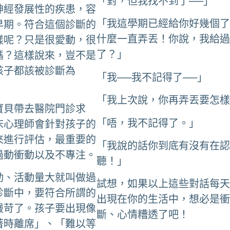
「對，但我找不到了──」
神經發展性的疾患，容
「我這學期已經給你好幾個
早期。符合這個診斷的
什麼一直弄丟！你說，我給
樣呢？只是很愛動，很
了？」
嗎？這樣說來，豈不是
孩子都該被診斷為
「我──我不記得了──」
「我上次說，你再弄丟要怎
寶貝帶去醫院門診求
「唔，我不記得了。」
床心理師會針對孩子的
來進行評估，最重要的
「我說的話你到底有沒有在
過動衝動以及不專注。
聽！」
動、活動量大就叫做過
試想，如果以上這些對話每
診斷中，要符合所謂的
出現在你的生活中，想必是
嚴苛了。孩子要出現像
斷、心情糟透了吧！
著時離席」、「難以等