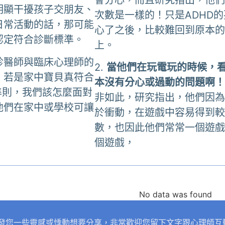
明顯干擾孩子交朋友、
次數是一樣的！只是ADHD
日常活動的話，那可能
心了之後，比較難回到原本
認定符合診斷標準。
上。
診醫師與臨床心理師的
2.
當他們在玩電玩的時候，
，若是家中寶貝真符合
本沒有分心或過動的問題啊
準則，我們該怎麼面對
非如此，研究指出，他們因
他們在家中或學校可讓
於衝動，在遊戲中容易得到
數，也因此他們常常一個遊
個遊戲，
No data was found
發您一些靈感或悸動想要分享，非常歡迎您留下文字跟心理師互