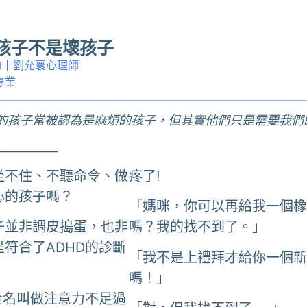
D孩子不是壞孩子
9
劉允寰心理師
專業
的孩子常被認為是麻煩的孩子，但其實他們只是需要我們
____________
坐不住、不聽命令、做
疼了!
心的孩子嗎？
「媽咪，你可以再給我一個
子並非調皮搗蛋，也非
嗎？我的找不到了。」
符合了ADHD的診斷
「我不是上禮拜才給你一個
嗎！」
全名叫做注意力不足過