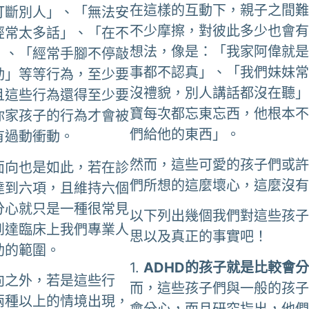
在這樣的互動下，親子之間
打斷別人」、「無法安
不少摩擦，對彼此多少也會
經常太多話」、「在不
想法，像是：「我家阿偉就
」、「經常手腳不停敲
事都不認真」、「我們妹妹
動」等等行為，至少要
沒禮貌，別人講話都沒在聽
且這些行為還得至少要
寶每次都忘東忘西，他根本
你家孩子的行為才會被
們給他的東西」。
有過動衝動。
然而，這些可愛的孩子們或
面向也是如此，若在診
們所想的這麼壞心，這麼沒
達到六項，且維持六個
分心就只是一種很常見
以下列出幾個我們對這些孩
到達臨床上我們專業人
思以及真正的事實吧！
助的範圍。
1.
ADHD的孩子就是比較會
向之外，若是這些行
而，這些孩子們與一般的孩
兩種以上的情境出現，
會分心，而且研究指出，他