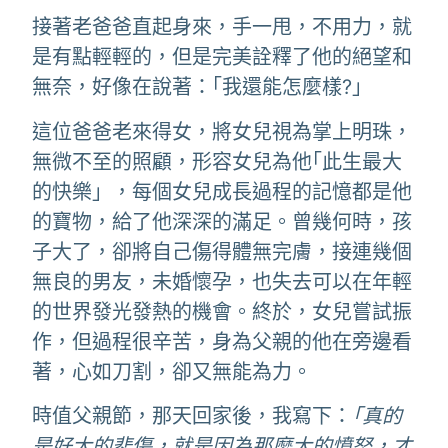
接著老爸爸直起身來，手一甩，不用力，就
是有點輕輕的，但是完美詮釋了他的絕望和
無奈，好像在說著：｢我還能怎麼樣?」
這位爸爸老來得女，將女兒視為掌上明珠，
無微不至的照顧，形容女兒為他｢此生最大
的快樂」，每個女兒成長過程的記憶都是他
的寶物，給了他深深的滿足。曾幾何時，孩
子大了，卻將自己傷得體無完膚，接連幾個
無良的男友，未婚懷孕，也失去可以在年輕
的世界發光發熱的機會。終於，女兒嘗試振
作，但過程很辛苦，身為父親的他在旁邊看
著，心如刀割，卻又無能為力。
時值父親節，那天回家後，我寫下：
｢真的
是好大的悲傷，就是因為那麼大的憤怒，才